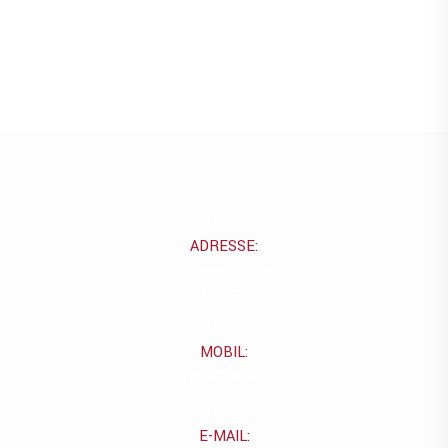
ADRESSE:
Grünewaldstr. 3a
54516 Wittlich/Lüxem
MOBIL:
0176 427 418 82
E-MAIL: