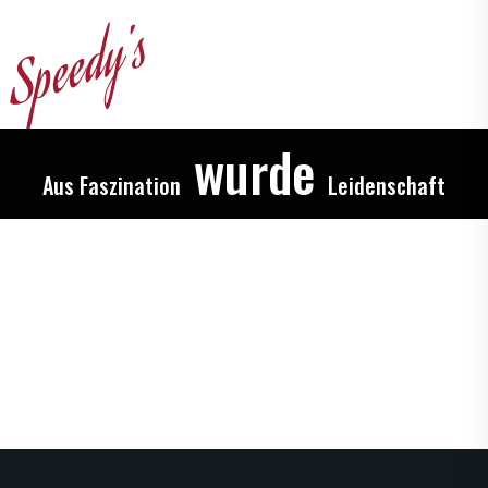
Speedy's
wurde
Aus Faszination
Leidenschaft