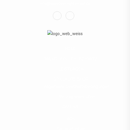
info@speedys-mighty-meat.de
HOME
MARIO ‘SPEEDY’ SCHMITZ
LEISTUNGEN
GRILLKURS-SHOP
Allgemeine Geschäftsbedingungen
Vertrag widerrufen
GALERIE
AGB
Barrierefreiheit