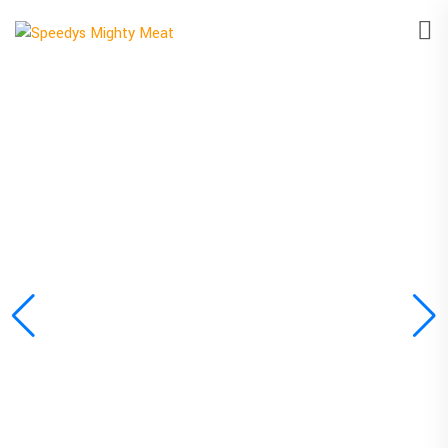
MIGHTY MEAT
Meine Leidenschaft ist es,
Menschen mit Grillgenuss
zu begeistern. Jedes Event
gestalte ich persönlich,
frisch und mit voller
Hingabe für Euch.