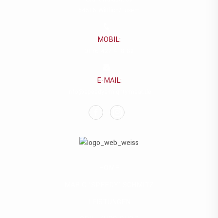
54516 Wittlich/Lüxem
MOBIL:
0176 427 418 82
E-MAIL:
info@speedys-mighty-meat.de
HOME
MARIO ‘SPEEDY’ SCHMITZ
LEISTUNGEN