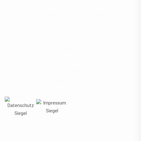
GRILLKURS-SHOP
Allgemeine Geschäftsbedingungen
Vertrag widerrufen
GALERIE
AGB
Barrierefreiheit
Widerrufsbelehrung
Kontakt | Impressum
Datenschutzerklärung