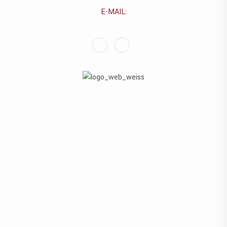
E-MAIL:
info@speedys-mighty-meat.de
HOME
MARIO ‘SPEEDY’ SCHMITZ
LEISTUNGEN
GRILLKURS-SHOP
Allgemeine Geschäftsbedingungen
Vertrag widerrufen
GALERIE
AGB