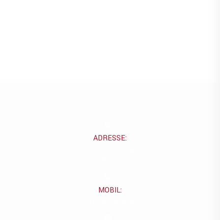
ADRESSE:
Grünewaldstr. 3a
54516 Wittlich/Lüxem
MOBIL:
0176 427 418 82