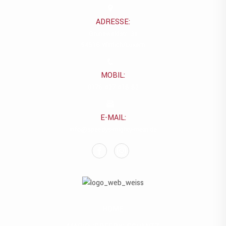
ADRESSE:
Grünewaldstr. 3a
54516 Wittlich/Lüxem
MOBIL:
0176 427 418 82
E-MAIL:
info@speedys-mighty-meat.de
HOME