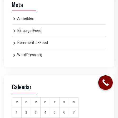
Meta
Anmelden
Eintrags-Feed
Kommentar-Feed
WordPress.org
Calendar
M
D
M
D
F
S
S
1
2
3
4
5
6
7