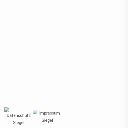
MARIO ‘SPEEDY’ SCHMITZ
LEISTUNGEN
GRILLKURS-SHOP
Allgemeine Geschäftsbedingungen
Vertrag widerrufen
GALERIE
AGB
Barrierefreiheit
Widerrufsbelehrung
Kontakt | Impressum
Datenschutzerklärung