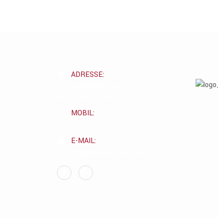
ADRESSE:
Grünewaldstr. 3a
54516 Wittlich/Lüxem
MOBIL:
0176 427 418 82
E-MAIL:
info@speedys-mighty-meat.de