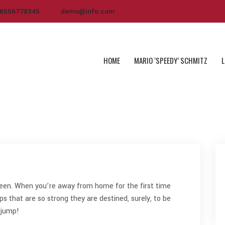
8556778345
demo@info.com
HOME
MARIO ‘SPEEDY’ SCHMITZ
teen. When you’re away from home for the first time
ips that are so strong they are destined, surely, to be
 jump!