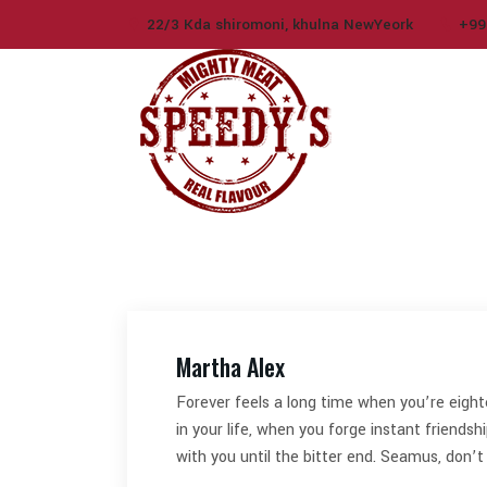
22/3 Kda shiromoni, khulna NewYeork
+99
Martha Alex
Forever feels a long time when you’re eigh
in your life, when you forge instant friendsh
with you until the bitter end. Seamus, don’t