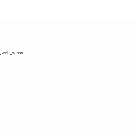
HOME
MARIO ‘SPEEDY
SCHMITZ
LEISTUNGEN
GRILLKURS-SHO
Allgemeine
Geschäftsbeding
Vertrag widerruf
GALERIE