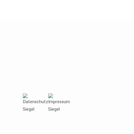
AGB
’
Barrierefreiheit
Widerrufsbelehrung
Kontakt | Impressum
P
Datenschutzerklärung
ungen
en